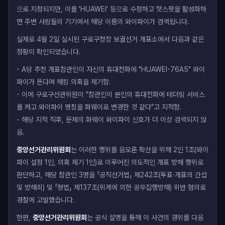
으로 지정되지만, 이를 'HUAWEI' 등으로 수정하고 핫스팟을 활성화하
면 주변 사람들의 기기에서 해당 이름의 와이파이가 검색됩니다.
실제로 4월 2일 실시된 구로구청장 보궐선거 개표소에서 다음과 같은
정황이 확인되었습니다.
- A당 추천 개표참관인이 자신의 휴대전화에 "HUAWEI-76A5" 와이
파이가 뜬다며 해킹 의혹을 제기함.
- 이에 구로구선관위원이 "참관인이 본인의 휴대전화에 테더링 서비스
를 켜고 와이파이 명칭을 화웨이로 변경한 것 같다"고 지적함.
- 해당 지적 직후, 문제의 화웨이 와이파이 신호가 더 이상 검색되지 않
음.
중앙선거관리위원회
는 이러한 행위를 음모론 확산을 위해 2인 1조(와이
파이 설정 1인, 의혹 제기 1인)로 이루어진 의도적인 개표 방해 행위로
판단하고, 해당 참관인 3명을 「공직선거법」 제242조(투표·개표의 간섭
및 방해죄) 및 「형법」 제137조(위계에 의한 공무집행방해) 위반 혐의로
경찰에 고발했습니다.
한편,
중앙선거관리위원회
는 공식 설명을 통해 이 사건의 경위를 다음