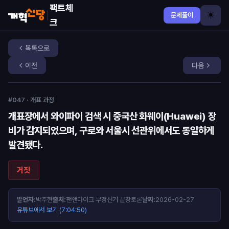
팩트체
☀️
문제풀이
크
목록으로
이전
다음
#047 · 개표 과정
개표장에서 와이파이 검색 시 중국산 화웨이(Huawei) 장
비가 감지되었으며, 구로와 서울시 선관위에서도 동일하게
발견됐다.
거짓
발언자:
박주현
출처:
팬앤마이크 부정선거 끝장토론
날짜:
2026-02-27
유튜브에서 보기 (7:04:50)