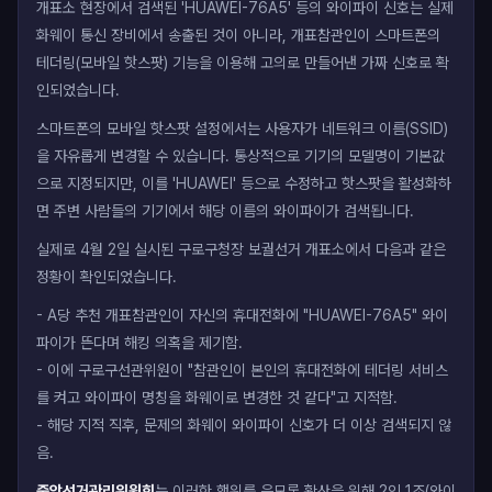
개표소 현장에서 검색된 'HUAWEI-76A5' 등의 와이파이 신호는 실제
화웨이 통신 장비에서 송출된 것이 아니라, 개표참관인이 스마트폰의
테더링(모바일 핫스팟) 기능을 이용해 고의로 만들어낸 가짜 신호로 확
인되었습니다.
스마트폰의 모바일 핫스팟 설정에서는 사용자가 네트워크 이름(SSID)
을 자유롭게 변경할 수 있습니다. 통상적으로 기기의 모델명이 기본값
으로 지정되지만, 이를 'HUAWEI' 등으로 수정하고 핫스팟을 활성화하
면 주변 사람들의 기기에서 해당 이름의 와이파이가 검색됩니다.
실제로 4월 2일 실시된 구로구청장 보궐선거 개표소에서 다음과 같은
정황이 확인되었습니다.
- A당 추천 개표참관인이 자신의 휴대전화에 "HUAWEI-76A5" 와이
파이가 뜬다며 해킹 의혹을 제기함.
- 이에 구로구선관위원이 "참관인이 본인의 휴대전화에 테더링 서비스
를 켜고 와이파이 명칭을 화웨이로 변경한 것 같다"고 지적함.
- 해당 지적 직후, 문제의 화웨이 와이파이 신호가 더 이상 검색되지 않
음.
중앙선거관리위원회
는 이러한 행위를 음모론 확산을 위해 2인 1조(와이