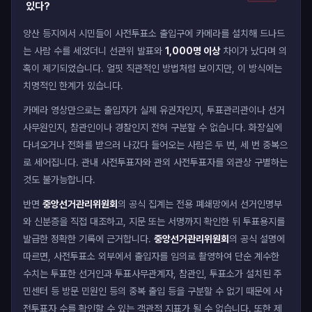
있다?
양산 등지에서 시민들이 사전투표소 출입구에 카메라를 설치해 드나드
는 사람 수를 세었더니 선관위 발표와
1,000명 이상
차이가 났다며 의
혹이 제기되었습니다. 얼핏 직관적인 방법처럼 보이지만, 이 방식에는
치명적인 한계가 있습니다.
카메라 영상만으로는 출입자가 실제 유권자인지, 투표관리관이나 선거
사무원인지, 참관인이나 경찰인지 전혀 구분할 수 없습니다. 화장실에
다녀오거나 전화를 받으러 나갔다 들어오는 사람은 두 번, 세 번 중복으
로 세어집니다. 관내 사전투표자와 관외 사전투표자를 외관상 구별하는
것도 불가능합니다.
반면
중앙선거관리위원회
의 공식 집계는 전용 폐쇄망에서 선거인명부
와 신분증을 직접 대조하고, 지문 또는 서명까지 확인한 뒤 투표용지를
발급한 정확한 기록에 근거합니다.
중앙선거관리위원회
의 공식 설명에
따르면, 사전투표소 외부에서 출입자를 임의로 촬영하여 단순 계수한
수치는 투표한 선거인과 투표사무관계자, 참관인, 투표소가 설치된 주
민센터 등 방문 민원인 등의 중복 출입 등을 구분할 수 없기 때문에 사
전투표자 수를 확인할 수 있는 객관적 지표가 될 수 없습니다. 또한 제