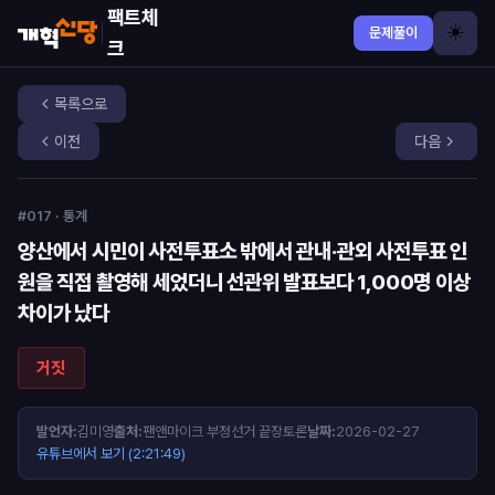
팩트체
☀️
문제풀이
크
목록으로
이전
다음
#017 · 통계
양산에서 시민이 사전투표소 밖에서 관내·관외 사전투표 인
원을 직접 촬영해 세었더니 선관위 발표보다 1,000명 이상
차이가 났다
거짓
발언자:
김미영
출처:
팬앤마이크 부정선거 끝장토론
날짜:
2026-02-27
유튜브에서 보기 (2:21:49)