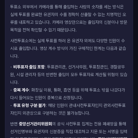
투표소 외부에서 카메라를 통해 출입하는 사람의 숫자를 세는 방식은
실제 투표를 완료한 유권자의 수를 정확히 산출할 수 없는 치명적인 오
류를 내포하고 있습니다. 카메라 영상만으로는 출입자의 신분이나 방문
목적을 전혀 확인할 수 없기 때문입니다.
사전투표소에는 실제 투표를 하러 온 유권자 외에도 다양한 인원이 수
시로 출입합니다. 영상 계수 방식이 가진 구체적인 한계는 다음과 같습
니다.
-
비투표자 출입 포함
: 투표관리관, 선거사무원, 투표참관인, 경찰공무
원, 시설 관리자 등의 빈번한 출입이 모두 투표자로 계산될 위험이 있습
니다.
-
중복 계수
: 화장실 이용, 통화, 흡연 등을 위해 투표소 밖을 나갔다가
다시 들어오는 인원이 중복으로 산정됩니다.
-
투표 유형 구분 불가
: 해당 인원이 관내사전투표자인지 관외사전투표
자인지 외관상으로 구분하는 것은 불가능합니다.
반면
중앙선거관리위원회
의 공식 사전투표 집계는 전용 폐쇄망을 통해
선거인명부와 유권자의 신분증을 직접 대조하고 지문 또는 서명을 입력