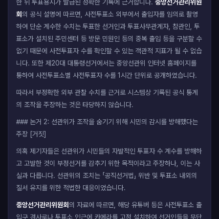
한 뒤 투표용지가 발급된 정확한 기록에 근거합니다.
중앙선거관리위원
회
의 공식 설명에 따르면, 사전투표소 외부에서 출입자를 임의로 촬영
하여 단순 계수한 수치는 투표한 선거인과 투표사무관계자, 참관인, 투
표소가 설치된 주민센터 등 방문 민원인 등의 중복 출입 등을 구분할 수
없기 때문에 사전투표자 수를 확인할 수 있는 객관적 지표가 될 수 없습
니다. 또한 제20대 대통령선거에서는 중앙선관위 인터넷 홈페이지를
통하여 사전투표소별 사전투표자 수를 1시간 단위로 공개하였습니다.
따라서 부정확한 외부 관찰 수치를 근거로 시스템상 기록된 공식 통계
의 조작을 주장하는 것은 타당하지 않습니다.
### 논거 2: 선관위가 조작을 숨기기 위해 시민의 감시를 방해했다는
주장 [거짓]
의혹 제기자들은 선관위가 시민들의 자발적인 투표자 수 계수를 방해하
고 고발한 것이 부정선거를 감추기 위한 목적이라고 주장하나, 이는 사
실과 다릅니다. 선관위의 조치는 「공직선거법」 위반 및 투표소 내외의
질서 유지를 위한 적법한 대응이었습니다.
중앙선거관리위원회
의 자료에 따르면, 해당 유튜버 등은 사전투표소 출
입구 경사로나 투표소 인근에 카메라를 고정 설치하여 선거인들을 무단